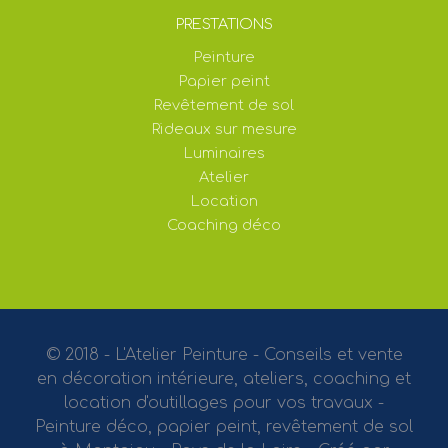
PRESTATIONS
Peinture
Papier peint
Revêtement de sol
Rideaux sur mesure
Luminaires
Atelier
Location
Coaching déco
© 2018 - L'Atelier Peinture - Conseils et vente
en décoration intérieure, ateliers, coaching et
location d'outillages pour vos travaux -
Peinture déco, papier peint, revêtement de sol