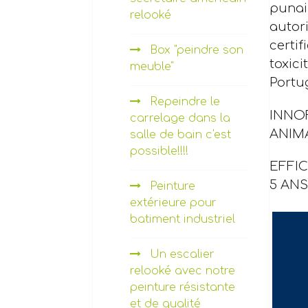
punais
relooké
autor
certif
Box "peindre son
toxic
meuble"
Portu
Repeindre le
INNO
carrelage dans la
ANIM
salle de bain c'est
possible!!!!
EFFI
5 AN
Peinture
extérieure pour
batiment industriel
Un escalier
relooké avec notre
peinture résistante
et de qualité