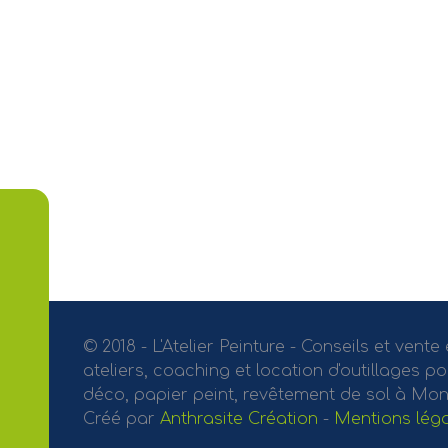
© 2018 - L'Atelier Peinture - Conseils et vente
ateliers, coaching et location d'outillages p
déco, papier peint, revêtement de sol à Mont
Créé par
Anthrasite Création
-
Mentions lég