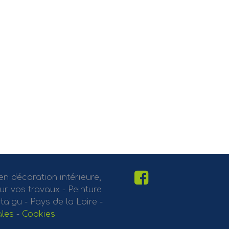
 en décoration intérieure,
our vos travaux - Peinture
aigu - Pays de la Loire -
ales
-
Cookies