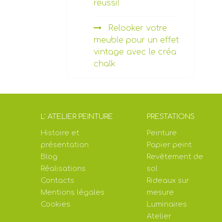
réussi!
Relooker votre
meuble pour un effet
vintage avec le créa
chalk
L' ATELIER PEINTURE
PRESTATIONS
Histoire et
Peinture
présentation
Papier peint
Blog
Revêtement de
Réalisations
sol
Contacts
Rideaux sur
Mentions légales
mesure
Cookies
Luminaires
Atelier