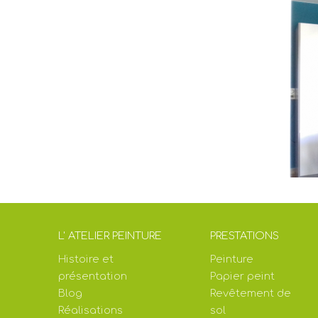
L' ATELIER PEINTURE
PRESTATIONS
Histoire et
Peinture
présentation
Papier peint
Blog
Revêtement de
Réalisations
sol