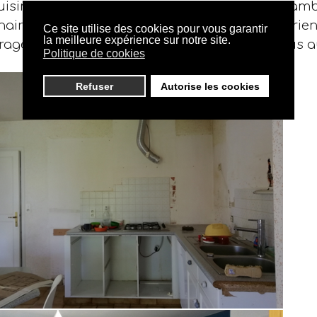
isine afin de les mettre en avant. Pour finir l'am
naire chez nous, une suspension à l'esprit aérie
Ce site utilise des cookies pour vous garantir
la meilleure expérience sur notre site.
rage. Nos clients sont ravis du résultat et nous au
Politique de cookies
Refuser
Autorise les cookies